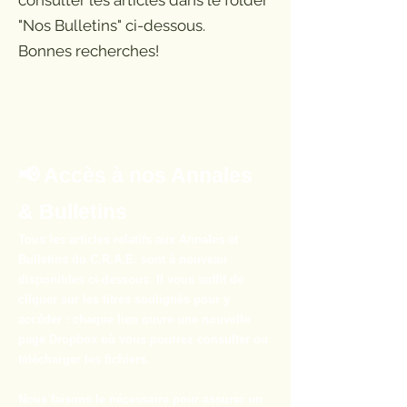
consulter les articles dans le folder
"Nos Bulletins" ci-dessous.
Bonnes recherches!
📢 Accès à nos Annales
& Bulletins
Tous les articles relatifs aux Annales et
Bulletins du C.R.A.E. sont à nouveau
disponibles ci-dessous. Il vous suffit de
cliquer sur les titres soulignés pour y
accéder : chaque lien ouvre une nouvelle
page Dropbox où vous pourrez consulter ou
télécharger les fichiers.
Nous faisons le nécessaire pour assurer un