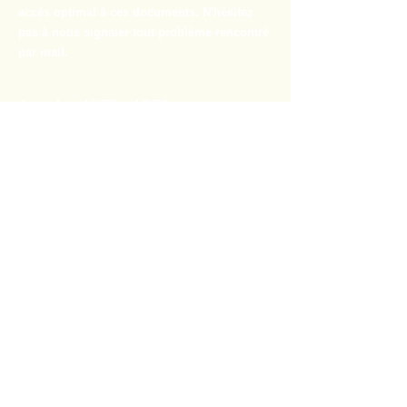
accès optimal à ces documents. N'hésitez
pas à nous signaler tout problème rencontré
par mail.
Annales 1878 - 1979
Annales 1980 - 1989
Annales 1990 - 1999
Annales 2000 à nos jours
Nos bulletins
Avenue du Roi Chevalier,3,
7850 Enghien,
Belgique