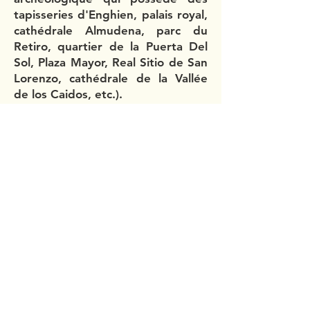
tapisseries d'Enghien, palais royal,
cathédrale Almudena, parc du
Retiro, quartier de la Puerta Del
Sol, Plaza Mayor, Real Sitio de San
Lorenzo, cathédrale de la Vallée
de los Caidos, etc.).
Samedi 28 juin : excursion à
Waterloo ("Domaine de la bataille
de Waterloo 1815").
Samedi 30 août : excursion à
Binche (double visite guidées
thématiques : "Les défenses de la
ville et son enceinte complète" et
"Le Patrimoine Religieux", visite
guidée thématique : "Les façades
remarquables", visite du Musée
international du Carnaval et du