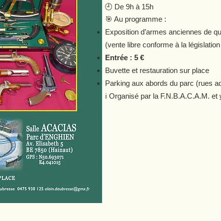
🕘 De 9h à 15h
🎯 Au programme :
Exposition d’armes anciennes de qu
(vente libre conforme à la législation
Entrée : 5 €
Buvette et restauration sur place
Parking aux abords du parc (rues a
ℹ️ Organisé par la F.N.B.A.C.A.M. et