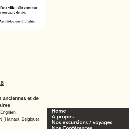
26
s anciennes et de
aires
Home
'Enghien.
À propos
 (Hainaut, Belgique)
Nos excursions / voyages
Nos Conférences