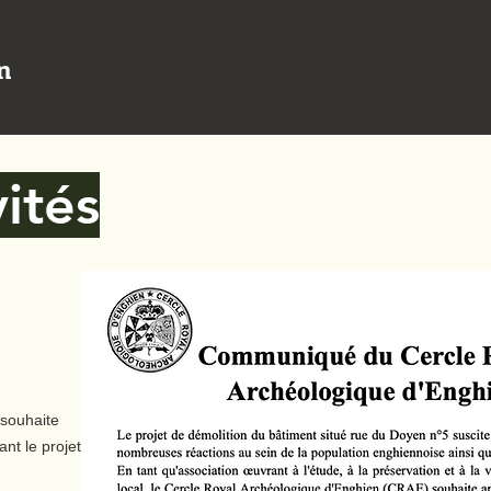
n
ités
 souhaite
nt le projet