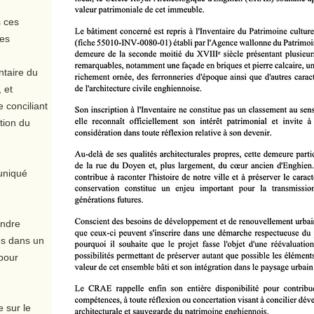
 ces
les
ntaire du
 et
 conciliant
tion du
uniqué
endre
es dans un
 pour
 sur le