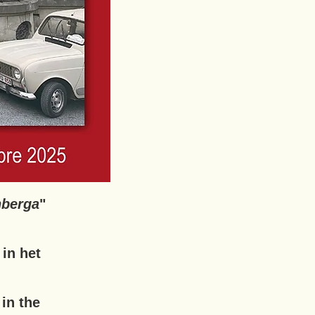
nberga
"
in het
 in the